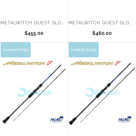
METALWITCH QUEST SLOW AND FALL MTSC-685SF
METALWITCH QUEST SLOW AND FALL MTSC 686SF
$455.00
$460.00
Ücretsiz Kargo
Ücretsiz Kargo
Tükendi
Tükendi