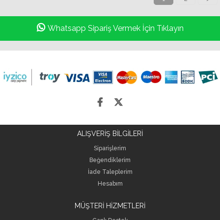
Whatsapp Sipariş Vermek İçin Tıklayın
ALIŞVERİŞ BİLGİLERİ
Siparişlerim
Beğendiklerim
İade Taleplerim
Hesabım
MÜŞTERİ HİZMETLERİ