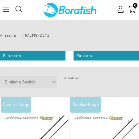
0
Anasayfa
>
PALMS/ZETZ
Filtreleme
Sıralama
Stoktakiler
Ücretsiz Kargo
Ücretsiz Kargo