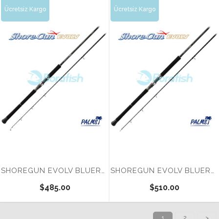
Ücretsiz Kargo
Ücretsiz Kargo
Tükendi
Tükendi
SHOREGUN EVOLV BLUERUNNER SFSGS 103XH BL
SHOREGUN EVOLV BLUERUNNER SFSGS 106XXH BL
$485.00
$510.00
1
2
>