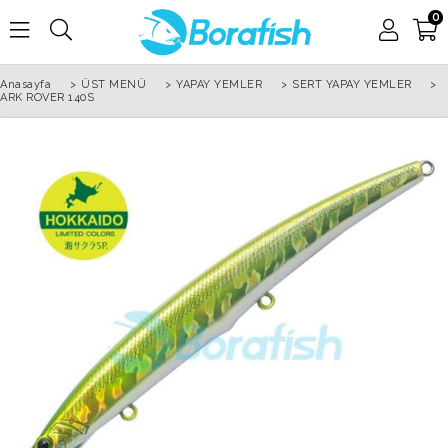
0
Anasayfa
>
ÜST MENÜ
>
YAPAY YEMLER
>
SERT YAPAY YEMLER
>
ARK ROVER 140S