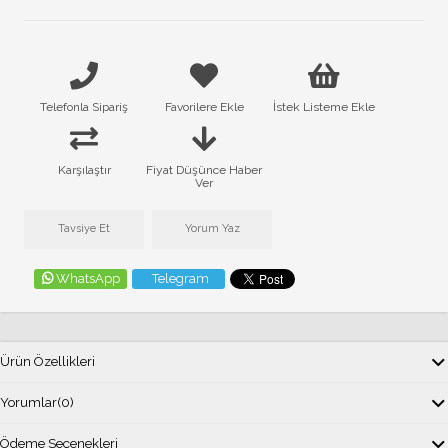
Telefonla Sipariş
Favorilere Ekle
İstek Listeme Ekle
Karşılaştır
Fiyat Düşünce Haber
Ver
Tavsiye Et
Yorum Yaz
WhatsApp
Telegram
Ürün Özellikleri
Yorumlar
(0)
Ödeme Seçenekleri