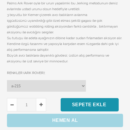
Palms Ark Rover oyle bir urun yapalimki bu Jerking metodunun deniz
avlarinda ustad urunu olsun hedefiyle uretildi.
3 boyutlu bir Kemer çizerek avcı balıkların avlanma
içgüdüsünü uyandırdığı gibi özel elmas şekilli gagası ile çok
gördüğümüz wobbling rolling aksiyondan farklı canlılıkta , bıktırmayan
aksiyonu ile avcılığını sergiler.
Su tutuşu ile adeta ayağınızın dibine kadar sudan fırlamadan aksiyon alır.
Kendine özgü tasarımı ve yapısıyla karşıdan esen rüzgarda dahi çok iyi
atış performansına sahiptir.
Büyük avcı balıklara dayanıklı gövdesi; üstün atış performansı ve
aksiyonu ile üst seviye bir minnowdur.
:
RENKLER (ARK ROVER)