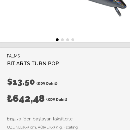
PALMS
BIT ARTS TURN POP
$13.50
(KDV Dahil)
₺642,48
(KDV Dahil)
₺115,70
`den başlayan taksitlerle
UZUNLUK=5 cm, AĞIRLIK=3,9 g, Floating