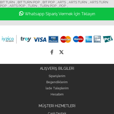
BIT TURN
,
BIT TURN POP
,
BIT POP
,
ARTS
,
ARTS TURN
,
ARTS TURN
POP
,
ARTS POP
,
TURN
,
TURN POP
,
POP
,
Whatsapp Sipariş Vermek İçin Tıklayın
ALIŞVERİŞ BİLGİLERİ
Siparişlerim
Beğendiklerim
İade Taleplerim
Hesabım
MÜŞTERİ HİZMETLERİ
Canlı Destek