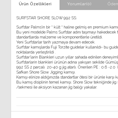
Ürün Özellikleri
Yorumlar
(0)
Ödem
SURFSTAR SHORE SLOW 992 SS:
Surfstar Palms
’
in bir 
“ 
kült 
“ 
haline gelmiş en premium kamışı
Bu yeni modelde Palms Surfstar adını taşımayı hakedecek tek
standartlarda malzeme ve komponentlerle üretildi. 
Yeni Surfstarlar tarih yazmaya devam edecek.
Surfstar kamışlarda Fuji Torzite guidelar kullanıldı- bu gui
noktalarda yerleştirildi .
Surfstar
’
larin Blankleri uzun yıllar sahada edinilen deneyiml
Surfstarlarin blankleri ürünün adına yakışan sekilde Gümü
992 SS 2 parcalı  20-40 g jig atarlı. Önerilen PE : 0.6 -2.0 
Safkan Shore Slow Jigging kamışı. 
Kamışı elinize aldığınızda standartlar ötesi bir ürünle karş
Bu kamış disiplinin temel kamışı. 
Shore Slow tekniğinde jig s
/sekmesi ile aksiyon kazanan jig balığı yakalar. 