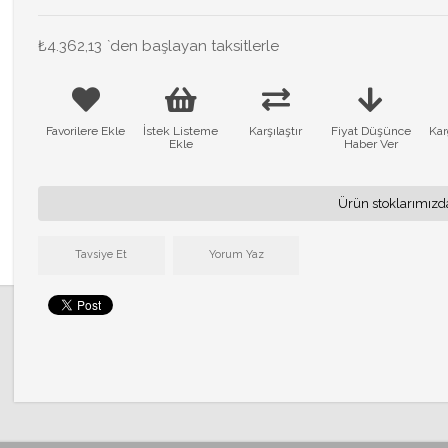
₺4.362,13
`den başlayan taksitlerle
Favorilere Ekle
İstek Listeme
Karşılaştır
Fiyat Düşünce
Kar
Ekle
Haber Ver
Ürün stoklarımızd
Tavsiye Et
Yorum Yaz