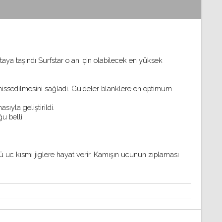
ya taşındı Surfstar o an için olabilecek en yüksek 
hissedilmesini sağladi. Guideler blanklere en 
optimum 
ıyla geliştirildi.
 belli .
lü uc kısmı jiglere hayat verir. Kamışın ucunun zıplaması 