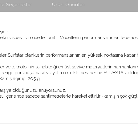
e Seçenekleri
Ürün Önerileri
dır. 
nik spesifik modeller üretti. Modellerin performansların en tepe nokta
deler Surfstar blanklerin performanslarının en yüksek noktasına kadar 
er ve teknolojinin sunabildiği en üst seviye materyallerin harmanlanmas
ş rengi- görünüşü basit ve yalın olmakla beraber bir SURFSTAR olduğu
 Kamış ağırlığı 205 g
ı karşıya olduğunuzu anlıyorsunuz. 
u içerisinde sadece santimetrelerle hareket ettirilir -kamışın çok güç