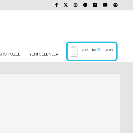
0
SEPETIM
ÜRÜN
FISH ÖZEL
YENİ GELENLER