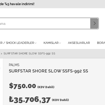
de %5 havale indirimi!
LER / SHOCK LEADERLER
KAMISLAR
AKSESUARLAR
BORA
>
SURFSTAR SHORE SLOW SSFS-992 SS
PALMS
SURFSTAR SHORE SLOW SSFS-992 SS
$750.00
(KDV Dahil)
₺35.706,37
(KDV Dahil)