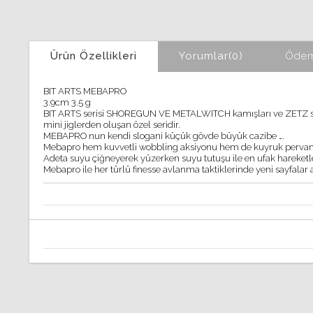
Ürün Özellikleri
Yorumlar
(0)
Ödem
BIT ARTS MEBAPRO
3.9cm 3.5 g
BIT ARTS serisi SHOREGUN VE METALWITCH kam
ış
lar
ı
ve ZETZ se
mini jiglerden olu
ş
an
ö
zel seridir.
MEBAPRO nun kendi slogani k
üçü
k g
ö
vde b
ü
y
ü
k cazibe
…
.
Mebapro hem kuvvetli wobbling aksiyonu hem de kuyruk pervanesi
Adeta suyu
ç
i
ğ
neyerek y
ü
zerken suyu tutu
ş
u ile en ufak hareketler
Mebapro ile her t
ü
rl
ü
finesse avlanma taktiklerinde yeni sayfalar 