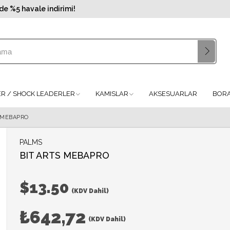
de %5 havale indirimi!
LER / SHOCK LEADERLER
KAMISLAR
AKSESUARLAR
BORA
 MEBAPRO
PALMS
BIT ARTS MEBAPRO
$13.50
(KDV Dahil)
₺642,72
(KDV Dahil)