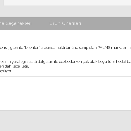
e Seçenekleri
Ürün Önerileri
risi jigleri ile
“
bilenler
”
aras
ı
nda hakl
ı
bir
ü
ne sahip olan PALMS markas
ı
n
ı
n
nin yarattigi su alti dalgalari ile cezbederken
ç
ok ufak boyu t
ü
m hedef ba
i dahi size iletir.
a
çı
l
ı
yor.