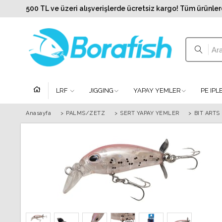
500 TL ve üzeri alışverişlerde ücretsiz kargo! Tüm ürünler
LRF
JIGGING
YAPAY YEMLER
PE IP
Anasayfa
>
PALMS/ZETZ
>
SERT YAPAY YEMLER
>
BIT ARTS