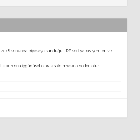
 2018 sonunda piyasaya sundu
ğ
u LRF sert yapay yemleri ve
l
ı
klar
ı
n ona i
ç
g
ü
d
ü
sel olarak sald
ı
rmas
ı
na neden olur.