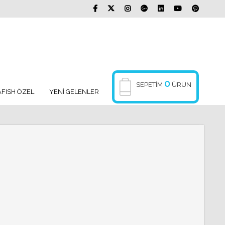
0
SEPETIM
ÜRÜN
FISH ÖZEL
YENİ GELENLER