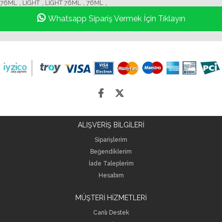
76ML
,
LIGHT
,
LIGHT 76ML
,
76ML
,
Whatsapp Sipariş Vermek İçin Tıklayın
ALIŞVERİŞ BİLGİLERİ
Siparişlerim
Beğendiklerim
İade Taleplerim
Hesabım
MÜŞTERİ HİZMETLERİ
Canlı Destek