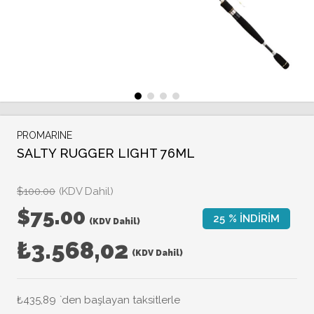
PROMARINE
SALTY RUGGER LIGHT 76ML
$100.00
(KDV Dahil)
$75.00
25
%
İNDIRIM
(KDV Dahil)
₺3.568,02
(KDV Dahil)
₺435,89
`den başlayan taksitlerle