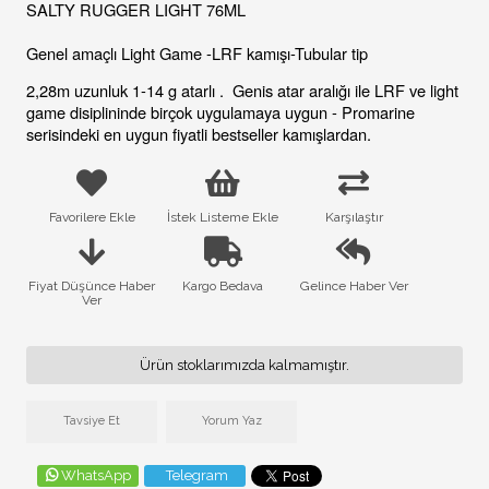
SALTY RUGGER LIGHT 76ML
Genel amaçlı Light Game -LRF kamışı-Tubular tip
2,28m uzunluk 1-14 g atarlı .  Genis atar aralığı ile LRF ve light 
game disiplininde birçok uygulamaya uygun - Promarine 
serisindeki en uygun fiyatli bestseller kamışlardan.
Favorilere Ekle
İstek Listeme Ekle
Karşılaştır
Fiyat Düşünce Haber
Kargo Bedava
Gelince Haber Ver
Ver
Ürün stoklarımızda kalmamıştır.
Tavsiye Et
Yorum Yaz
WhatsApp
Telegram